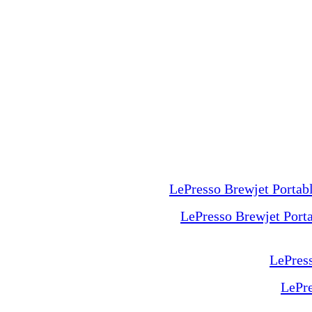
LePresso Brewjet Port
LePr