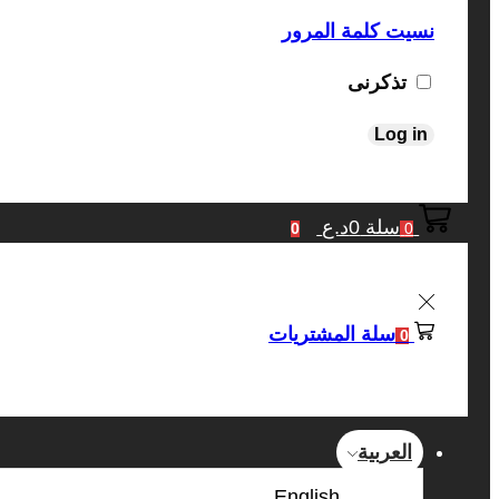
نسيت كلمة المرور
تذكرنى
Log in
سلة
0
د.ع
0
0
سلة المشتريات
0
العربية
English