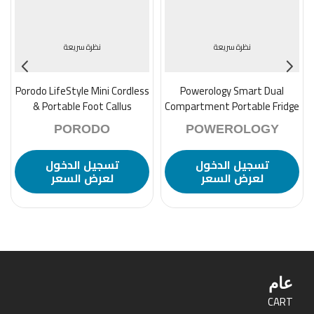
نظرة سريعة
نظرة سريعة
Porodo LifeStyle Mini Cordless
Powerology Smart Dual
& Portable Foot Callus
Compartment Portable Fridge
Remover 5W 2000mAh –
& Freezer 15600mAh 55L –
PORODO
POWEROLOGY
White
Gray
تسجيل الدخول
تسجيل الدخول
لعرض السعر
لعرض السعر
عام
CART