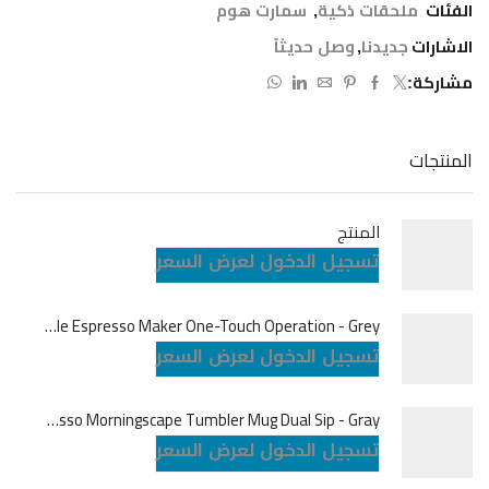
الفئات
ملحقات ذكية
,
سمارت هوم
الاشارات
جديدنا
,
وصل حديثاً
مشاركة:
المنتجات
المنتج
تسجيل الدخول لعرض السعر
LePresso Brewjet Portable Espresso Maker One-Touch Operation - Grey
تسجيل الدخول لعرض السعر
LePresso Morningscape Tumbler Mug Dual Sip - Gray
تسجيل الدخول لعرض السعر