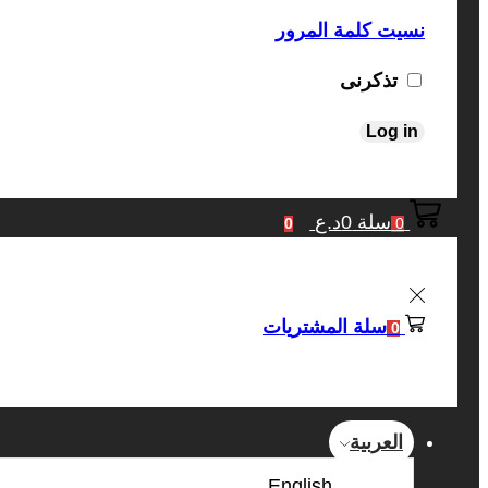
نسيت كلمة المرور
تذكرنى
Log in
سلة
0
د.ع
0
0
سلة المشتريات
0
العربية
English