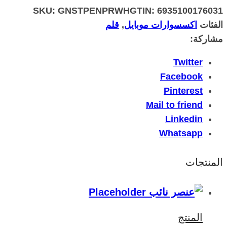
SKU:
GNSTPENPRWH
GTIN:
6935100176031
الفئات
اكسسوارات موبايل
,
قلم
مشاركة:
Twitter
Facebook
Pinterest
Mail to friend
Linkedin
Whatsapp
المنتجات
المنتج