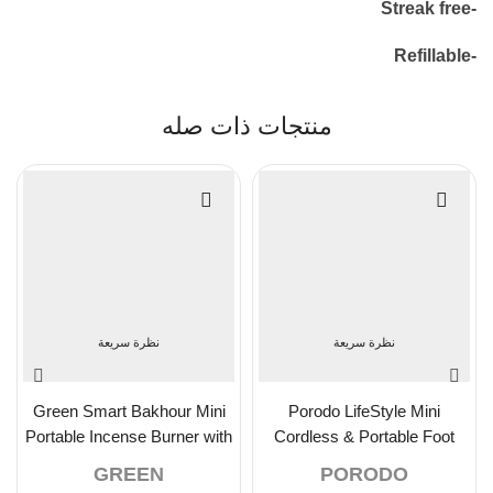
-Streak free
-Refillable
منتجات ذات صله
نظرة سريعة
نظرة سريعة
Green Smart Bakhour Mini
Porodo LifeStyle Mini
Portable Incense Burner with
Cordless & Portable Foot
Light – Black
Callus Remover 5W
GREEN
PORODO
2000mAh – White