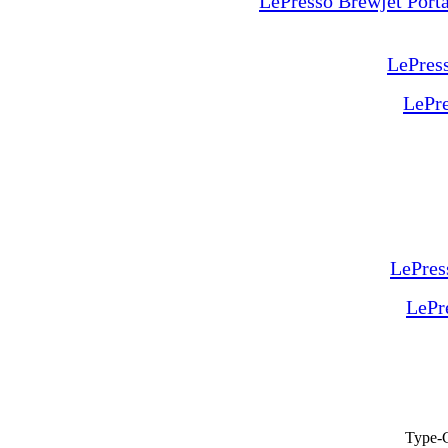
LePresso Brewjet Port
LePr
LePr