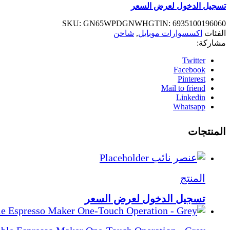
تسجيل الدخول لعرض السعر
SKU:
GN65WPDGNWH
GTIN:
6935100196060
الفئات
اكسسوارات موبايل
,
شاحن
مشاركة:
Twitter
Facebook
Pinterest
Mail to friend
Linkedin
Whatsapp
المنتجات
المنتج
تسجيل الدخول لعرض السعر