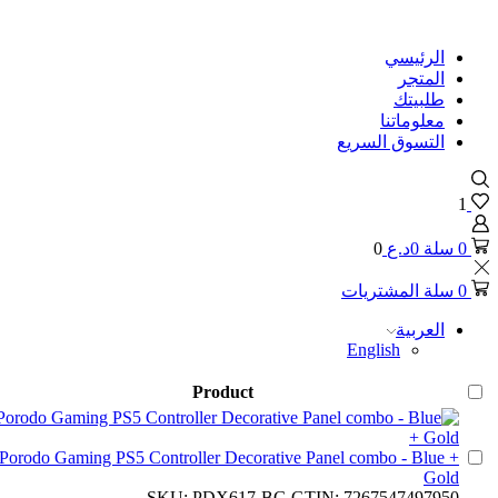
الرئيسي
المتجر
طلبيتك
معلوماتنا
التسوق السريع
1
0
سلة
0
د.ع
0
0
سلة المشتريات
العربية
English
Product
Porodo Gaming PS5 Controller Decorative Panel combo - Blue +
Gold
SKU:
PDX617-BG
GTIN:
7267547497950