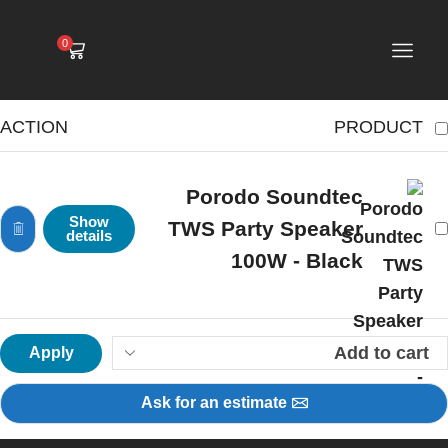
0
ACTION
PRODUCT
Porodo Soundtec
Show
TWS Party Speaker
details
100W - Black
Apply
Ask for an estimate