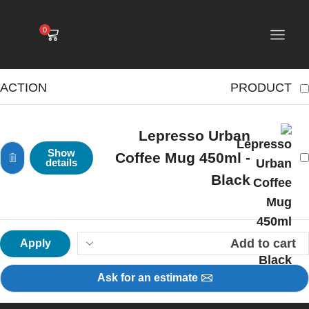
0
ACTION
PRODUCT
Lepresso Urban
Show
Coffee Mug 450ml -
details
Black
Apply
Ask for an estimate